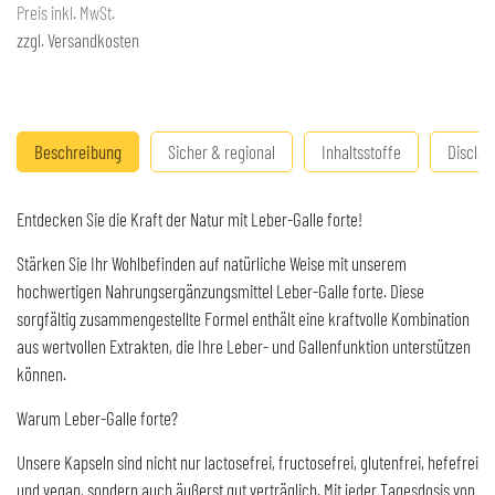
Preis inkl. MwSt.
zzgl. Versandkosten
Beschreibung
Sicher & regional
Inhaltsstoffe
Disclai
Entdecken Sie die Kraft der Natur mit Leber-Galle forte!
Stärken Sie Ihr Wohlbefinden auf natürliche Weise mit unserem
hochwertigen Nahrungsergänzungsmittel Leber-Galle forte. Diese
sorgfältig zusammengestellte Formel enthält eine kraftvolle Kombination
aus wertvollen Extrakten, die Ihre Leber- und Gallenfunktion unterstützen
können.
Warum Leber-Galle forte?
Unsere Kapseln sind nicht nur lactosefrei, fructosefrei, glutenfrei, hefefrei
und vegan, sondern auch äußerst gut verträglich. Mit jeder Tagesdosis von