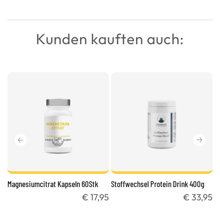
Kunden kauften auch:
Magnesiumcitrat Kapseln 60Stk
Stoffwechsel Protein Drink 400g
E
En
95
€ 17,95
€ 33,95