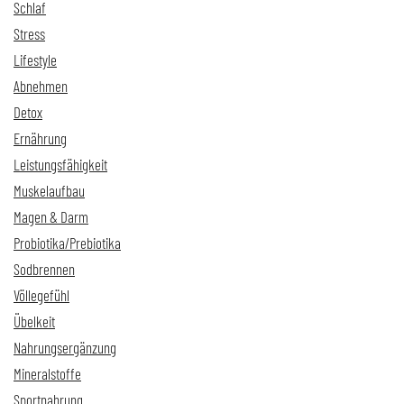
Schlaf
Stress
Lifestyle
Abnehmen
Detox
Ernährung
Leistungsfähigkeit
Muskelaufbau
Magen & Darm
Probiotika/Prebiotika
Sodbrennen
Völlegefühl
Übelkeit
Nahrungsergänzung
Mineralstoffe
Sportnahrung